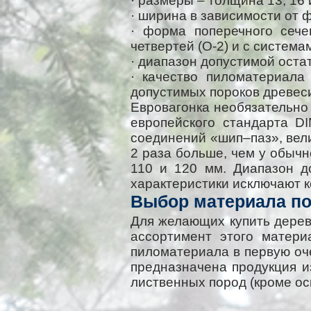
· размеры – толщина 13, 16 
· ширина в зависимости от 
· форма поперечного сече
четвертей (О-2) и с система
· диапазон допустимой оста
· качество пиломатериала
допустимых пороков древеси
Евровагонка необязательно
европейского стандарта DI
соединений «шип–паз», вели
2 раза больше, чем у обычн
110 и 120 мм. Диапазон д
характеристики исключают к
Выбор материала по
Для желающих купить дерев
ассортимент этого матери
пиломатериала в первую оче
предназначена продукция из
лиственных пород (кроме о