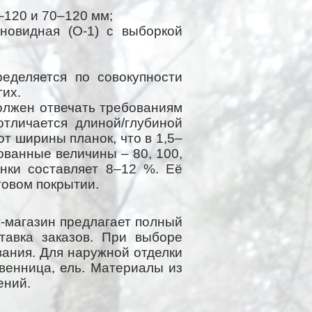
–120 и 70–120 мм;
иновидная (О-1) с выборкой
еделяется по совокупности
гих.
олжен отвечать требованиям
отличается длиной/глубиной
т ширины планок, что в 1,5–
ованные величины – 80, 100,
нки составляет 8–12 %. Её
товом покрытии.
-магазин предлагает полный
тавка заказов. При выборе
вания. Для наружной отделки
твенница, ель. Материалы из
ений.