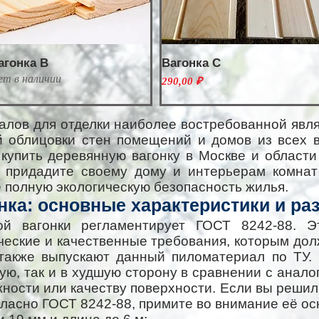
агонка B
Вагонка C
ет в наличии
Цена
290,00 ₽
лов для отделки наиболее востребованной явля
й облицовки стен помещений и домов из всех 
купить деревянную вагонку в Москве и области
 придадите своему дому и интерьерам комнат
те полную экологическую безопасность жилья.
нка: основные характеристики и ра
ной вагонки регламентирует ГОСТ 8242-88. 
еские и качественные требования, которым дол
 также выпускают данный пиломатериал по ТУ.
шую, так и в худшую сторону в сравнении с анал
ности или качеству поверхности. Если вы решил
гласно ГОСТ 8242-88, примите во внимание её ос