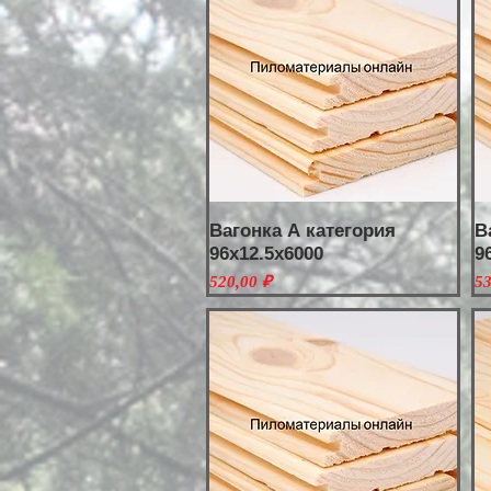
Вагонка А категория
В
96х12.5х6000
9
Цена
Ц
520,00 ₽
53