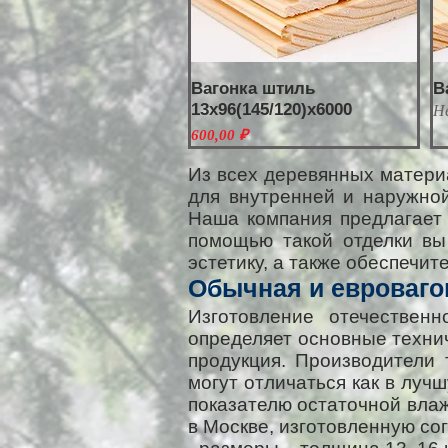
Вагонка штиль
В
13х96(145/120)х6000
Н
Цена
600,00 ₽
Из всех деревянных материа
для внутренней и наружно
Наша компания предлагает 
помощью такой отделки вы
эстетику, а также обеспечи
Обычная и евроваго
Изготовление отечествен
определяет основные технич
продукция. Производители
могут отличаться как в луч
показателю остаточной влаж
в Москве, изготовленную со