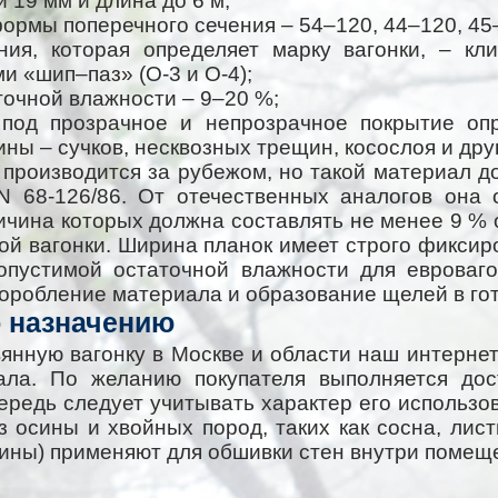
и 19 мм и длина до 6 м;
формы поперечного сечения – 54–120, 44–120, 45
ния, которая определяет марку вагонки, – кл
ми «шип–паз» (О-3 и О-4);
точной влажности – 9–20 %;
 под прозрачное и непрозрачное покрытие опр
ны – сучков, несквозных трещин, косослоя и дру
 производится за рубежом, но такой материал д
N 68-126/86. От отечественных аналогов она 
чина которых должна составлять не менее 9 % о
ой вагонки. Ширина планок имеет строго фиксир
опустимой остаточной влажности для евроваго
оробление материала и образование щелей в го
 назначению
янную вагонку в Москве и области наш интернет
ала. По желанию покупателя выполняется дос
редь следует учитывать характер его использо
 осины и хвойных пород, таких как сосна, лис
сины) применяют для обшивки стен внутри помещ