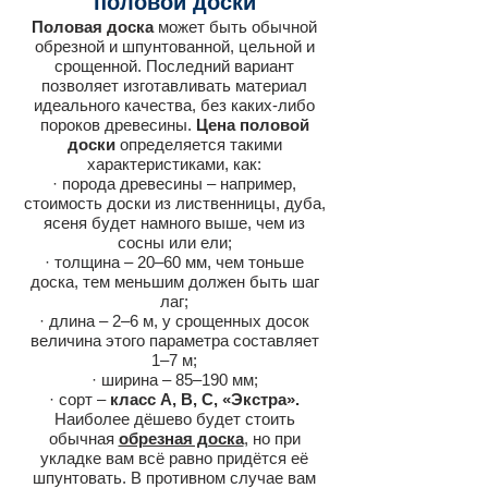
половой доски
Половая доска
может быть обычной
обрезной и шпунтованной, цельной и
срощенной. Последний вариант
позволяет изготавливать материал
идеального качества, без каких-либо
пороков древесины.
Цена половой
доски
определяется такими
характеристиками, как:
· порода древесины – например,
стоимость доски из лиственницы, дуба,
ясеня будет намного выше, чем из
сосны или ели;
· толщина – 20‒60 мм, чем тоньше
доска, тем меньшим должен быть шаг
лаг;
· длина – 2‒6 м, у срощенных досок
величина этого параметра составляет
1‒7 м;
· ширина – 85‒190 мм;
· сорт –
класс А, В, С, «Экстра».
Наиболее дёшево будет стоить
обычная
обрезная доска
, но при
укладке вам всё равно придётся её
шпунтовать. В противном случае вам