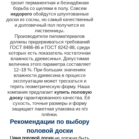
грозит перманентная и безнадёжная
борьба со щелями в полу. Совсем
недорого
обойдутся шпунтованные
доски из сосны, но самый качественный
и долговечный пол получится из
лиственницы.
Производители пиломатериалов
должны придерживаться требований
ГОСТ 8486-86 и ГОСТ 8242-88, среди
которых есть показатель «остаточная
влажность древесины». Допустимая
величина этого параметра составляет
12‒18 %. При больших значениях
влажности древесина в процессе
эксплуатации может трескаться и
терять геометрическую форму. Наша
компания предлагает
купить половую
доску
гарантированного качества. Её
сухость, точные размеры и форму
защищает пакетная упаковка из п/э
плёнки.
Рекомендации по выбору
половой доски
Цена половой доски
не должна быть