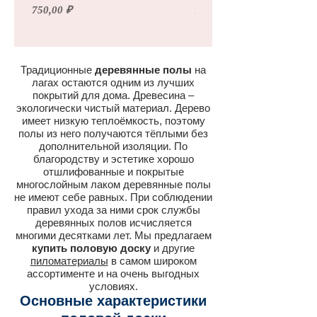
Цена
Цена
750,00 ₽
110,00 ₽
Традиционные
деревянные полы
на
лагах остаются одним из лучших
покрытий для дома. Древесина –
экологически чистый материал. Дерево
имеет низкую теплоёмкость, поэтому
полы из него получаются тёплыми без
дополнительной изоляции. По
благородству и эстетике хорошо
отшлифованные и покрытые
многослойным лаком деревянные полы
не имеют себе равных. При соблюдении
правил ухода за ними срок службы
деревянных полов исчисляется
многими десятками лет. Мы предлагаем
купить половую доску
и другие
пиломатериалы
в самом широком
ассортименте и на очень выгодных
условиях.
Основные характеристики