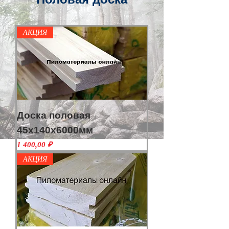
АКЦИЯ
Доска половая
45х140х6000мм
Цена
1 400,00 ₽
АКЦИЯ