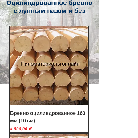
Оцилиндрованное бревно
с лунным пазом и без
Бревно оцилиндрованное 160
мм (16 см)
Цена
4 800,00 ₽