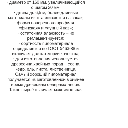
· диаметр от 160 мм, увеличивающийся
с шагом 20 мм;
· длина до 6,5 м, более длинные
материалы изготавливаются на заказ;
· форма поперечного профиля –
«финская» и «лунный паз»;
· остаточная влажность – не
регламентируется;
· сортность пиломатериала
определяется по ГОСТ 9463-88 и
включает две категории качества;
· для изготовления используется
древесина хвойных пород – сосна,
кедр, ель, пихта, лиственница.
Самый хороший пиломатериал
получается из заготовленной в зимнее
время древесины северных лесов.
Такое сырьё отличает максимальная
плотность и, соответственно,
прочность, а также минимально
возможный уровень естественной
влажности. Даже камерная сушка
брёвен не позволяет добиться
оптимальных значений остаточной
влажности, поэтому собранный сруб