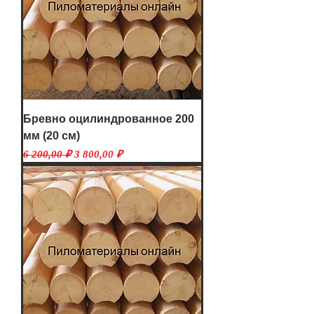
Бревно оцилиндрованное 200
мм (20 см)
Обычная цена
Цена со скидкой
6 200,00 ₽
3 800,00 ₽