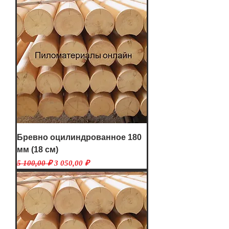
Бревно оцилиндрованное 180
мм (18 см)
Обычная цена
Цена со скидкой
5 100,00 ₽
3 050,00 ₽