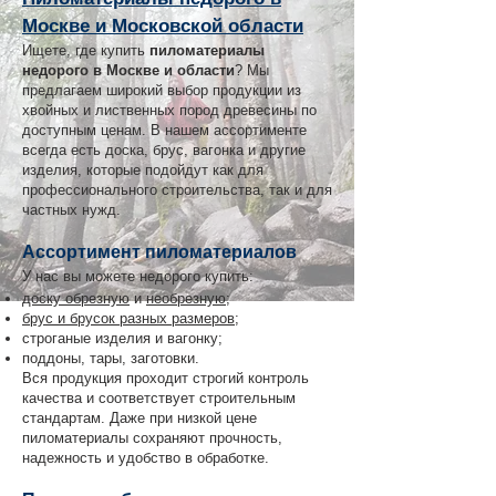
Москве и Московской области
Ищете, где купить
пиломатериалы
недорого в Москве и области
? Мы
предлагаем широкий выбор продукции из
хвойных и лиственных пород древесины по
доступным ценам. В нашем ассортименте
всегда есть доска, брус, вагонка и другие
изделия, которые подойдут как для
профессионального строительства, так и для
частных нужд.
Ассортимент пиломатериалов
У нас вы можете недорого купить:
доску обрезную
и
необрезную
;
брус и брусок разных размеров
;
строганые изделия и вагонку;
поддоны, тары, заготовки.
Вся продукция проходит строгий контроль
качества и соответствует строительным
стандартам. Даже при низкой цене
пиломатериалы сохраняют прочность,
надежность и удобство в обработке.