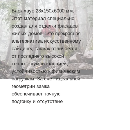
Блок хаус 28х150х6000 мм.
Этот материал специально
создан для отделки фасадов
жилых домов. Это прекрасная
альтернатива искусственному
сайдингу, так как отличается
от последнего высокой
тепло-, шумоизоляцией,
устойчивостью к физическим
нагрузкам. За счёт идеальной
геометрии замка
обеспечивает точную
подгонку и отсутствие
зазоров по всей длине. Этот
материал поставляется
панелями по 6 м, что